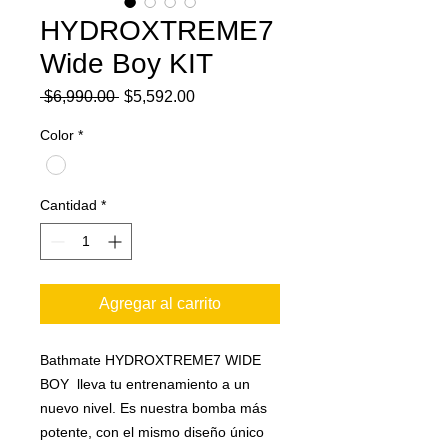
HYDROXTREME7
Wide Boy KIT
Precio
Precio
 $6,990.00 
$5,592.00
de
oferta
Color
*
Cantidad
*
Agregar al carrito
Bathmate HYDROXTREME7 WIDE
BOY lleva tu entrenamiento a un
nuevo nivel. Es nuestra bomba más
potente, con el mismo diseño único