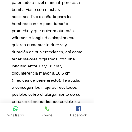
patentado a nivel mundial, pero esta
bomba viene con muchas
adiciones.Fue diseñada para los
hombres con un pene tamaño
promedio y que quieren aún más
vólumen o longitud o simplemente
quieren aumentar la dureza y
duración de sus erecciones, así como
tener mejores orgasmos, con una
longitud entre 13 y 18 cm y
circunferencia mayor a 16.5 cm
(medidas de pene erecto). Te ayuda
a conseguir los mejores resultados
posibles sobre el alargamiento de su
pene en el menor tiempo posible, de
forma segura y natural y con el
Whatsapp
Phone
Facebook
beneficio de la comodidad.
-Es 15% más grande que la
Hydromax X20 y 15% más pequeño