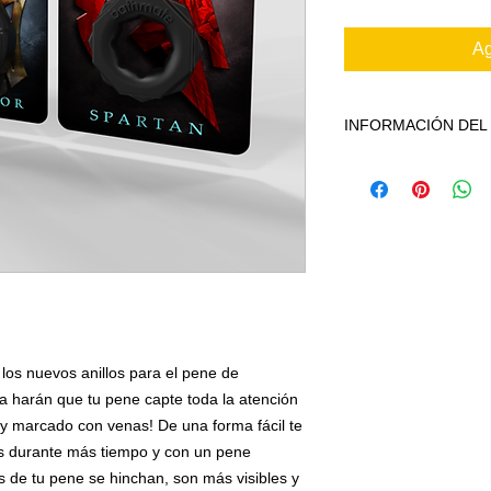
Ag
INFORMACIÓN DE
Otro accesorio para 
resultados de tu se
(principalmente el au
también podrás usar
más fuerte durante e
Los Power Rings de B
para el pene de Bat
harán que tu pene ca
grande, más grueso
os nuevos anillos para el pene de 
forma fácil
te ayuda
más firmes, al mis
harán que tu pene capte toda la atención 
rendimiento y te c
y marcado con venas! De una forma fácil te 
satisfacción sexual 
s durante más tiempo y con un pene 
Cuando estas agotad
s de tu pene se hinchan, son más visibles y 
años las erecciones 