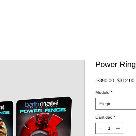
RESULTADOS
MODELOS
¿CÓMO FUNCIONA?
VIDE
Power Ring
Precio
 $390.00 
$312.00
Modelo
*
Elegir
Cantidad
*