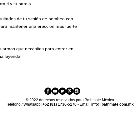
a ti y tu pareja.
anillo para el pene 
de hacer tener mayor
sultados de tu sesión de bombeo con 
así mantener tus
ere
con un
pene totalme
ara mantener una erección más fuerte 
permanecer la sangr
se hinchan, son má
mayor placer de tu p
s armas que necesitas para entrar en 
Si no has probado un
na leyenda!
uno y pruébalo. Es
u
diversión al juego s
CARACTERÍSTICAS
Los anillos vienen
Spartan (Chico
20.0mm, un di
grosor de 14.
© 2022 derechos reservados para Bathmate México
diseño en form
Teléfono / Whatsapp:
+52 (81) 1736-5170
- Email:
info@bathmate.com.mx
sujetar.
Gladiator (Med
de 22.5mm (12
dientes), un d
grosor de 16.