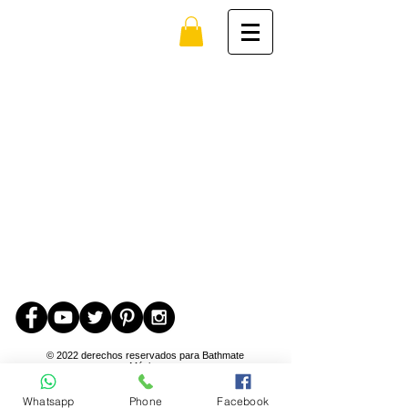
© 2022 derechos reservados para Bathmate
México
Teléfono / Whatsapp:
+52 (81) 1736-5170
- Email:
info@bathmate.com.mx
Whatsapp
Phone
Facebook