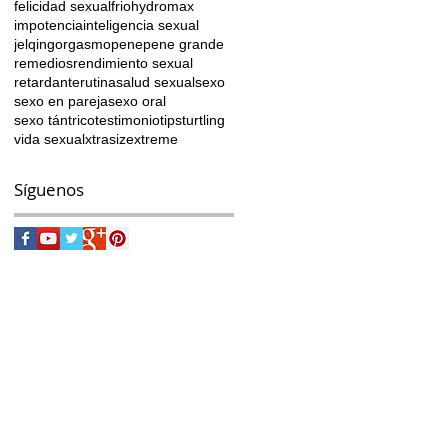
felicidad sexual
frio
hydromax
impotencia
inteligencia sexual
jelqing
orgasmo
pene
pene grande
remedios
rendimiento sexual
retardante
rutina
salud sexual
sexo
sexo en pareja
sexo oral
sexo tántrico
testimonio
tips
turtling
vida sexual
xtrasize
xtreme
a
lo
Síguenos