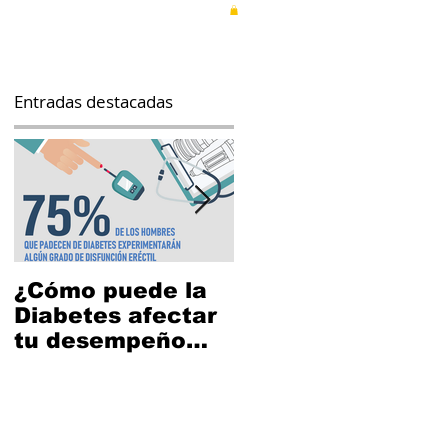
OS
CONTACTO
BLOG
Entradas destacadas
¿Cómo puede la
¿Puedo tener
Diabetes afectar
sexo después de
tu desempeño
usar Bathmate?
sexual?
e