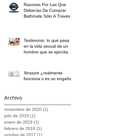
Razones Por Las Que
Deberías De Comprar
Bathmate Sólo A Través
De Nosotros
Testimonio: lo qué pasa
en la vida sexual de un
hombre que se ejercita
con una bomba para el
pene
Xtrasize ¿realmente
funciona o es un engaño?
Archivo
noviembre de 2020
(1)
1 entrada
julio de 2019
(1)
1 entrada
enero de 2019
(1)
1 entrada
febrero de 2018
(1)
1 entrada
octubre de 2017
(1)
1 entrada