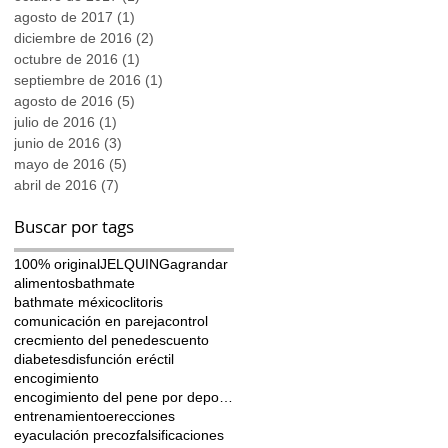
agosto de 2017
(1)
1 entrada
diciembre de 2016
(2)
2 entradas
e
octubre de 2016
(1)
1 entrada
septiembre de 2016
(1)
1 entrada
agosto de 2016
(5)
5 entradas
julio de 2016
(1)
1 entrada
junio de 2016
(3)
3 entradas
mayo de 2016
(5)
5 entradas
abril de 2016
(7)
7 entradas
Buscar por tags
100% original
JELQUING
agrandar
alimentos
bathmate
bathmate méxico
clitoris
comunicación en pareja
control
n
crecmiento del pene
descuento
diabetes
disfunción eréctil
encogimiento
encogimiento del pene por deporte
entrenamiento
erecciones
eyaculación precoz
falsificaciones