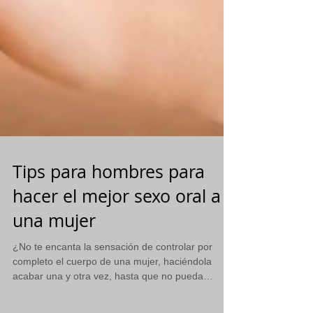
Tips para hombres para
hacer el mejor sexo oral a
una mujer