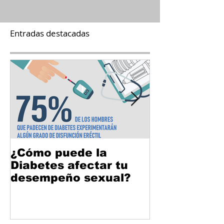
Entradas destacadas
¿Cómo puede la
¿Puedo tene
Diabetes afectar tu
después de 
desempeño sexual?
Bathmate?